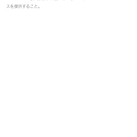
スを提供すること。
運営統括責任部署
総務部・資材部
所在地
〒579-8025 大阪府東大阪市宝町13-26
連絡先
TEL：072-982-4636 / FAX：072-982-
4637